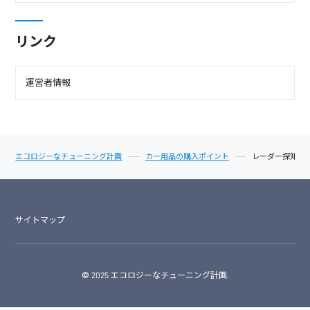
リンク
運営者情報
エコロジーなチューニング計画
カー用品の購入ポイント
レーダー探知機
サイトマップ
© 2025 エコロジーなチューニング計画.