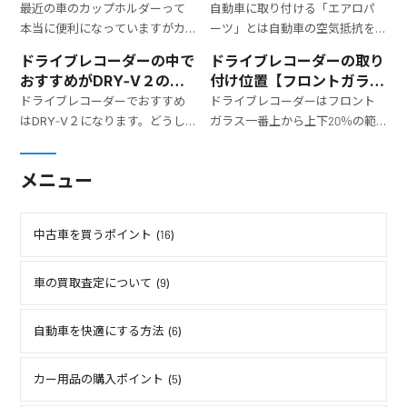
最近の車のカップホルダーって
自動車に取り付ける「エアロパ
本当に便利になっていますがカ
ーツ」とは自動車の空気抵抗を
ップホルダーっていつも使うも
減らす目的や気流などによる車
ドライブレコーダーの中で
ドライブレコーダーの取り
のだから結構、便利に使えるも
体の浮き上がりを抑えるという
おすすめがDRY-V２の理
付け位置【フロントガラス
のを買うようにしています。
目的で取り付けられることが多
由
につけるには？】
ドライブレコーダーでおすすめ
ドライブレコーダーはフロント
かった部品です。
はDRY-V２になります。どうし
ガラス一番上から上下20％の範
て、ユピテルのDRY-V２がおす
囲内で取り付けないといけませ
すめなのかを解説していくとと
ん。これは、第39条道路運送車
メニュー
もにドライブレコーダーの必要
両の保安基準で定められていま
性を紹介してきます。
す。また、ドライブレコーダーは
どこでも好きな場所に取り付け
中古車を買うポイント (16)
るのではなくしっかりと決めら
れた場所に取り付けるのが良い
ですね。
車の買取査定について (9)
自動車を快適にする方法 (6)
カー用品の購入ポイント (5)